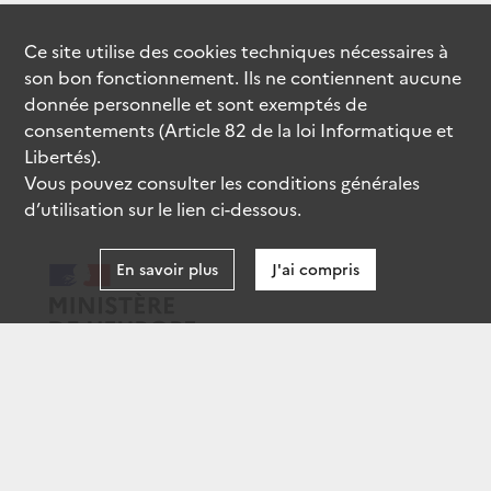
Ce site utilise des
cookies
techniques nécessaires à
son bon fonctionnement. Ils ne contiennent aucune
donnée personnelle et sont exemptés de
consentements (Article 82 de la loi Informatique et
Libertés).
Vous pouvez consulter les conditions générales
d’utilisation sur le lien ci-dessous.
En savoir plus
J'ai compris
data.gouv.fr
gouvernement.fr
legifrance.gouv.fr
service-public.fr