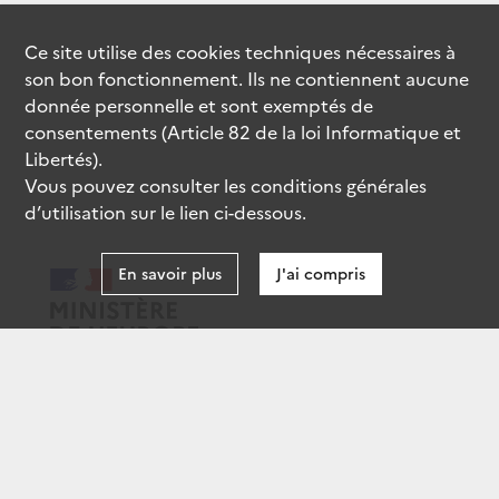
Ce site utilise des
cookies
techniques nécessaires à
son bon fonctionnement. Ils ne contiennent aucune
donnée personnelle et sont exemptés de
consentements (Article 82 de la loi Informatique et
Libertés).
Vous pouvez consulter les conditions générales
d’utilisation sur le lien ci-dessous.
En savoir plus
J'ai compris
data.gouv.fr
gouvernement.fr
legifrance.gouv.fr
service-public.fr