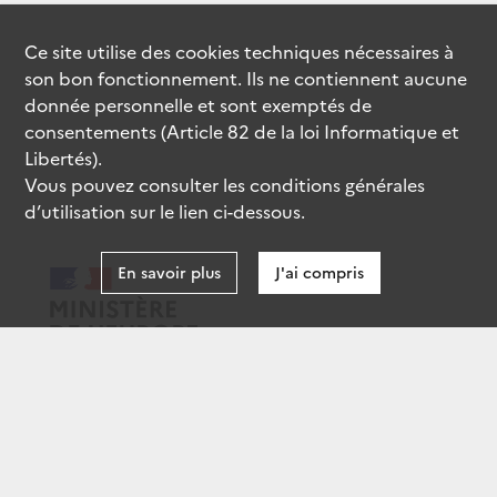
Ce site utilise des
cookies
techniques nécessaires à
son bon fonctionnement. Ils ne contiennent aucune
donnée personnelle et sont exemptés de
consentements (Article 82 de la loi Informatique et
Libertés).
Vous pouvez consulter les conditions générales
d’utilisation sur le lien ci-dessous.
En savoir plus
J'ai compris
data.gouv.fr
gouvernement.fr
legifrance.gouv.fr
service-public.fr