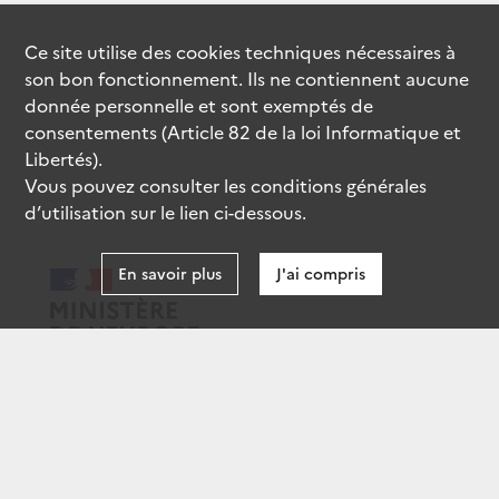
Ce site utilise des
cookies
techniques nécessaires à
son bon fonctionnement. Ils ne contiennent aucune
donnée personnelle et sont exemptés de
consentements (Article 82 de la loi Informatique et
Libertés).
Vous pouvez consulter les conditions générales
d’utilisation sur le lien ci-dessous.
En savoir plus
J'ai compris
data.gouv.fr
gouvernement.fr
legifrance.gouv.fr
service-public.fr