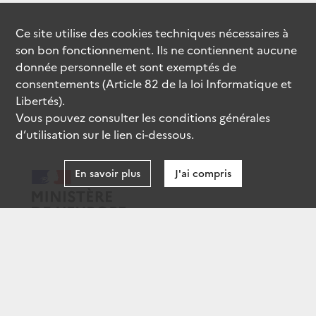
Ce site utilise des
cookies
techniques nécessaires à
son bon fonctionnement. Ils ne contiennent aucune
donnée personnelle et sont exemptés de
consentements (Article 82 de la loi Informatique et
Libertés).
Vous pouvez consulter les conditions générales
d’utilisation sur le lien ci-dessous.
En savoir plus
J'ai compris
data.gouv.fr
gouvernement.fr
legifrance.gouv.fr
service-public.fr