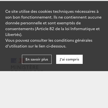
Ce site utilise des
cookies
techniques nécessaires à
son bon fonctionnement. Ils ne contiennent aucune
donnée personnelle et sont exemptés de
consentements (Article 82 de la loi Informatique et
Libertés).
Vous pouvez consulter les conditions générales
d’utilisation sur le lien ci-dessous.
En savoir plus
J'ai compris
data.gouv.fr
gouvernement.fr
legifrance.gouv.fr
service-public.fr