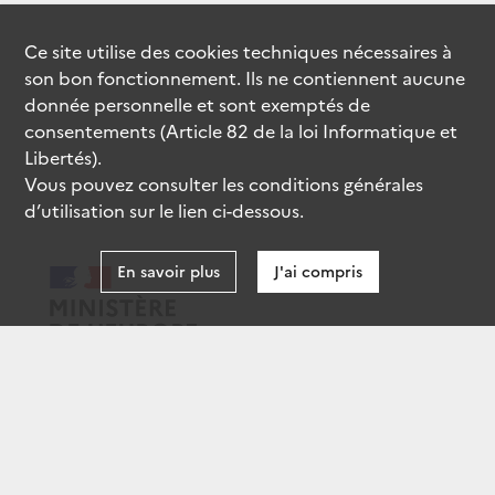
Ce site utilise des
cookies
techniques nécessaires à
son bon fonctionnement. Ils ne contiennent aucune
donnée personnelle et sont exemptés de
consentements (Article 82 de la loi Informatique et
Libertés).
Vous pouvez consulter les conditions générales
d’utilisation sur le lien ci-dessous.
En savoir plus
J'ai compris
data.gouv.fr
gouvernement.fr
legifrance.gouv.fr
service-public.fr