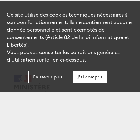
Ce site utilise des
cookies
techniques nécessaires à
son bon fonctionnement. Ils ne contiennent aucune
donnée personnelle et sont exemptés de
consentements (Article 82 de la loi Informatique et
Libertés).
Vous pouvez consulter les conditions générales
d’utilisation sur le lien ci-dessous.
En savoir plus
J'ai compris
data.gouv.fr
gouvernement.fr
legifrance.gouv.fr
service-public.fr