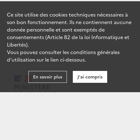
Ce site utilise des
cookies
techniques nécessaires à
son bon fonctionnement. Ils ne contiennent aucune
donnée personnelle et sont exemptés de
consentements (Article 82 de la loi Informatique et
Libertés).
Vous pouvez consulter les conditions générales
d’utilisation sur le lien ci-dessous.
En savoir plus
J'ai compris
data.gouv.fr
gouvernement.fr
legifrance.gouv.fr
service-public.fr