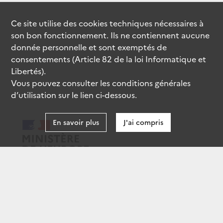
Ce site utilise des
cookies
techniques nécessaires à
son bon fonctionnement. Ils ne contiennent aucune
donnée personnelle et sont exemptés de
consentements (Article 82 de la loi Informatique et
Libertés).
Vous pouvez consulter les conditions générales
d’utilisation sur le lien ci-dessous.
En savoir plus
J'ai compris
data.gouv.fr
gouvernement.fr
legifrance.gouv.fr
service-public.fr