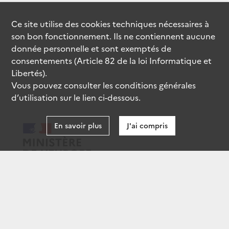
Ce site utilise des
cookies
techniques nécessaires à
son bon fonctionnement. Ils ne contiennent aucune
donnée personnelle et sont exemptés de
consentements (Article 82 de la loi Informatique et
Libertés).
Vous pouvez consulter les conditions générales
d’utilisation sur le lien ci-dessous.
En savoir plus
J'ai compris
data.gouv.fr
gouvernement.fr
legifrance.gouv.fr
service-public.fr