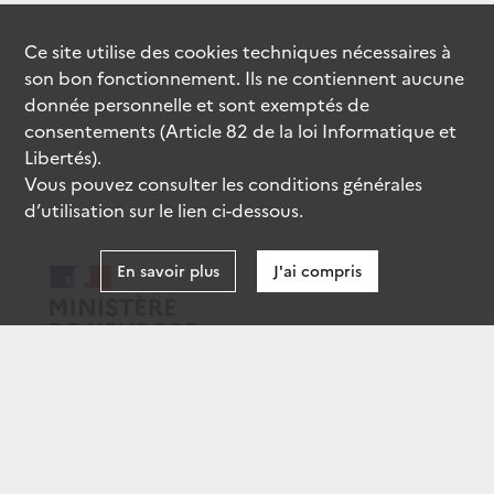
Ce site utilise des
cookies
techniques nécessaires à
son bon fonctionnement. Ils ne contiennent aucune
donnée personnelle et sont exemptés de
consentements (Article 82 de la loi Informatique et
Libertés).
Vous pouvez consulter les conditions générales
d’utilisation sur le lien ci-dessous.
En savoir plus
J'ai compris
data.gouv.fr
gouvernement.fr
legifrance.gouv.fr
service-public.fr