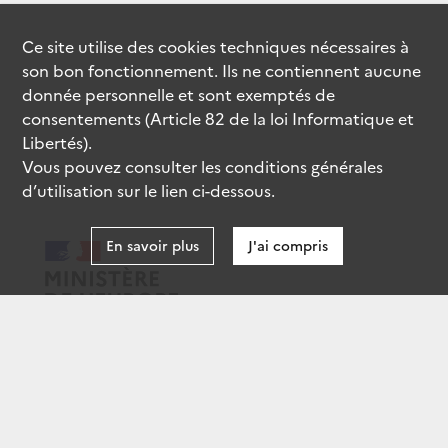
Ce site utilise des
cookies
techniques nécessaires à
son bon fonctionnement. Ils ne contiennent aucune
donnée personnelle et sont exemptés de
consentements (Article 82 de la loi Informatique et
Libertés).
Vous pouvez consulter les conditions générales
d’utilisation sur le lien ci-dessous.
En savoir plus
J'ai compris
data.gouv.fr
gouvernement.fr
legifrance.gouv.fr
service-public.fr