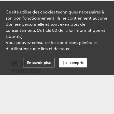
Ce site utilise des
cookies
techniques nécessaires à
son bon fonctionnement. Ils ne contiennent aucune
donnée personnelle et sont exemptés de
consentements (Article 82 de la loi Informatique et
Libertés).
Vous pouvez consulter les conditions générales
d’utilisation sur le lien ci-dessous.
En savoir plus
J'ai compris
data.gouv.fr
gouvernement.fr
legifrance.gouv.fr
service-public.fr