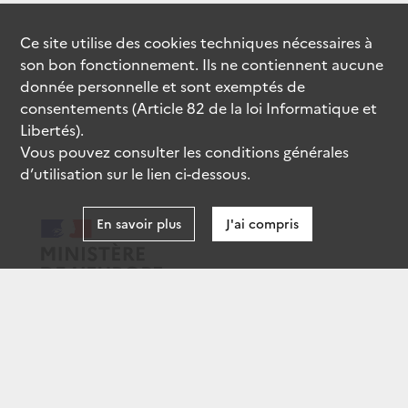
Ce site utilise des
cookies
techniques nécessaires à
son bon fonctionnement. Ils ne contiennent aucune
donnée personnelle et sont exemptés de
consentements (Article 82 de la loi Informatique et
Libertés).
Vous pouvez consulter les conditions générales
d’utilisation sur le lien ci-dessous.
En savoir plus
J'ai compris
data.gouv.fr
gouvernement.fr
legifrance.gouv.fr
service-public.fr