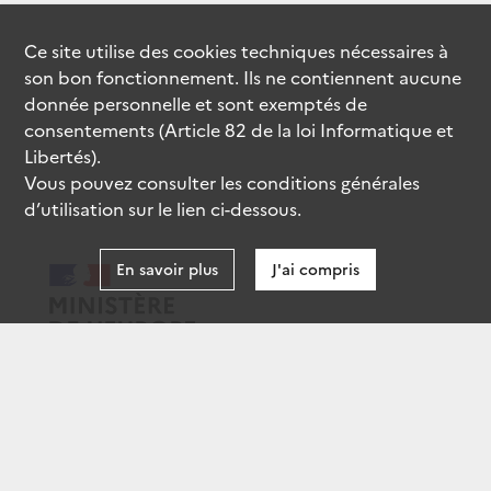
Ce site utilise des
cookies
techniques nécessaires à
son bon fonctionnement. Ils ne contiennent aucune
donnée personnelle et sont exemptés de
consentements (Article 82 de la loi Informatique et
Libertés).
Vous pouvez consulter les conditions générales
d’utilisation sur le lien ci-dessous.
En savoir plus
J'ai compris
data.gouv.fr
gouvernement.fr
legifrance.gouv.fr
service-public.fr