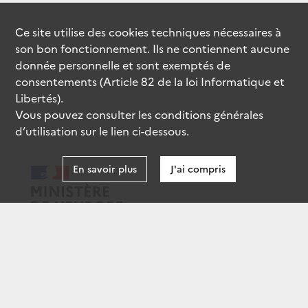
Ce site utilise des
cookies
techniques nécessaires à
son bon fonctionnement. Ils ne contiennent aucune
donnée personnelle et sont exemptés de
consentements (Article 82 de la loi Informatique et
Libertés).
Vous pouvez consulter les conditions générales
d’utilisation sur le lien ci-dessous.
En savoir plus
J'ai compris
data.gouv.fr
gouvernement.fr
legifrance.gouv.fr
service-public.fr