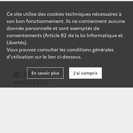
Ce site utilise des
cookies
techniques nécessaires à
son bon fonctionnement. Ils ne contiennent aucune
donnée personnelle et sont exemptés de
consentements (Article 82 de la loi Informatique et
Libertés).
Vous pouvez consulter les conditions générales
d’utilisation sur le lien ci-dessous.
En savoir plus
J'ai compris
data.gouv.fr
gouvernement.fr
legifrance.gouv.fr
service-public.fr