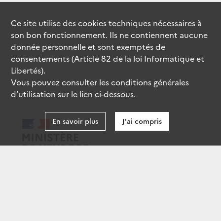
Ce site utilise des
cookies
techniques nécessaires à
son bon fonctionnement. Ils ne contiennent aucune
donnée personnelle et sont exemptés de
consentements (Article 82 de la loi Informatique et
Libertés).
Vous pouvez consulter les conditions générales
d’utilisation sur le lien ci-dessous.
En savoir plus
J'ai compris
data.gouv.fr
gouvernement.fr
legifrance.gouv.fr
service-public.fr