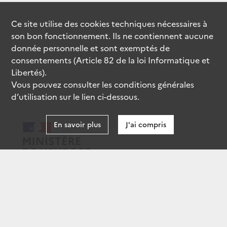
Ce site utilise des
cookies
techniques nécessaires à
son bon fonctionnement. Ils ne contiennent aucune
donnée personnelle et sont exemptés de
consentements (Article 82 de la loi Informatique et
Libertés).
Vous pouvez consulter les conditions générales
d’utilisation sur le lien ci-dessous.
En savoir plus
J'ai compris
data.gouv.fr
gouvernement.fr
legifrance.gouv.fr
service-public.fr