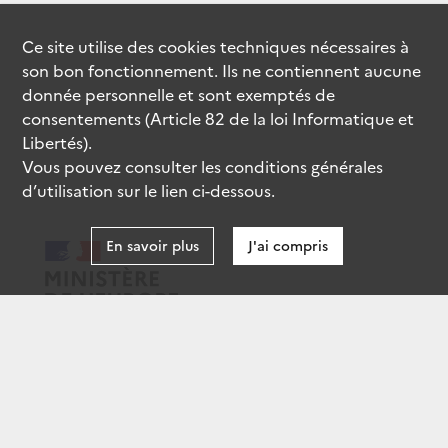
Ce site utilise des
cookies
techniques nécessaires à
son bon fonctionnement. Ils ne contiennent aucune
donnée personnelle et sont exemptés de
consentements (Article 82 de la loi Informatique et
Libertés).
Vous pouvez consulter les conditions générales
d’utilisation sur le lien ci-dessous.
En savoir plus
J'ai compris
data.gouv.fr
gouvernement.fr
legifrance.gouv.fr
service-public.fr