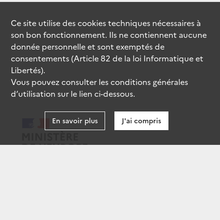
Ce site utilise des
cookies
techniques nécessaires à
son bon fonctionnement. Ils ne contiennent aucune
donnée personnelle et sont exemptés de
consentements (Article 82 de la loi Informatique et
Libertés).
Vous pouvez consulter les conditions générales
d’utilisation sur le lien ci-dessous.
En savoir plus
J'ai compris
data.gouv.fr
gouvernement.fr
legifrance.gouv.fr
service-public.fr