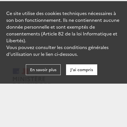
Ce site utilise des
cookies
techniques nécessaires à
son bon fonctionnement. Ils ne contiennent aucune
donnée personnelle et sont exemptés de
consentements (Article 82 de la loi Informatique et
Libertés).
Vous pouvez consulter les conditions générales
d’utilisation sur le lien ci-dessous.
En savoir plus
J'ai compris
data.gouv.fr
gouvernement.fr
legifrance.gouv.fr
service-public.fr