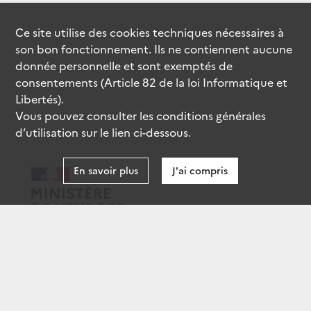
Ce site utilise des
cookies
techniques nécessaires à
son bon fonctionnement. Ils ne contiennent aucune
donnée personnelle et sont exemptés de
consentements (Article 82 de la loi Informatique et
Libertés).
Vous pouvez consulter les conditions générales
d’utilisation sur le lien ci-dessous.
En savoir plus
J'ai compris
data.gouv.fr
gouvernement.fr
legifrance.gouv.fr
service-public.fr