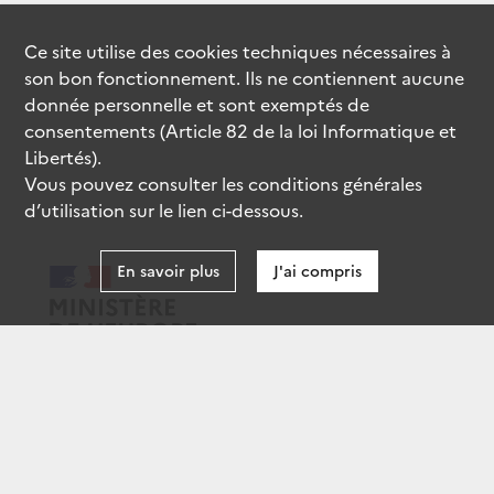
Ce site utilise des
cookies
techniques nécessaires à
son bon fonctionnement. Ils ne contiennent aucune
donnée personnelle et sont exemptés de
consentements (Article 82 de la loi Informatique et
Libertés).
Vous pouvez consulter les conditions générales
d’utilisation sur le lien ci-dessous.
En savoir plus
J'ai compris
data.gouv.fr
gouvernement.fr
legifrance.gouv.fr
service-public.fr