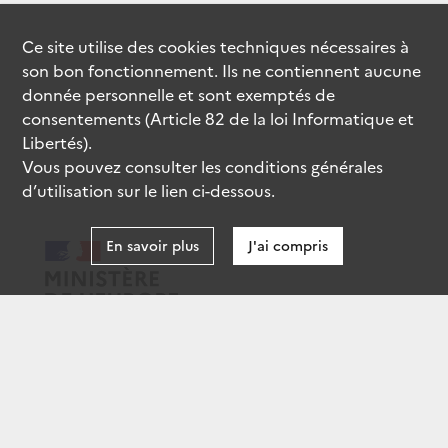
Ce site utilise des
cookies
techniques nécessaires à
son bon fonctionnement. Ils ne contiennent aucune
donnée personnelle et sont exemptés de
consentements (Article 82 de la loi Informatique et
Libertés).
Vous pouvez consulter les conditions générales
d’utilisation sur le lien ci-dessous.
En savoir plus
J'ai compris
data.gouv.fr
gouvernement.fr
legifrance.gouv.fr
service-public.fr