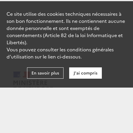
Ce site utilise des
cookies
techniques nécessaires à
son bon fonctionnement. Ils ne contiennent aucune
donnée personnelle et sont exemptés de
consentements (Article 82 de la loi Informatique et
Libertés).
Vous pouvez consulter les conditions générales
d’utilisation sur le lien ci-dessous.
En savoir plus
J'ai compris
data.gouv.fr
gouvernement.fr
legifrance.gouv.fr
service-public.fr