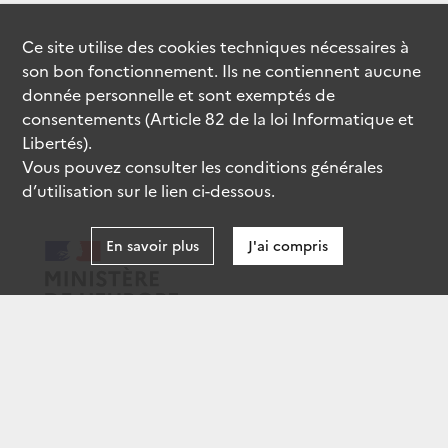
Ce site utilise des
cookies
techniques nécessaires à
son bon fonctionnement. Ils ne contiennent aucune
donnée personnelle et sont exemptés de
consentements (Article 82 de la loi Informatique et
Libertés).
Vous pouvez consulter les conditions générales
d’utilisation sur le lien ci-dessous.
En savoir plus
J'ai compris
data.gouv.fr
gouvernement.fr
legifrance.gouv.fr
service-public.fr