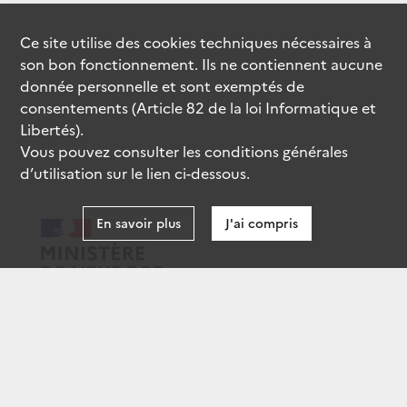
Ce site utilise des
cookies
techniques nécessaires à
son bon fonctionnement. Ils ne contiennent aucune
donnée personnelle et sont exemptés de
consentements (Article 82 de la loi Informatique et
Libertés).
Vous pouvez consulter les conditions générales
d’utilisation sur le lien ci-dessous.
En savoir plus
J'ai compris
data.gouv.fr
gouvernement.fr
legifrance.gouv.fr
service-public.fr