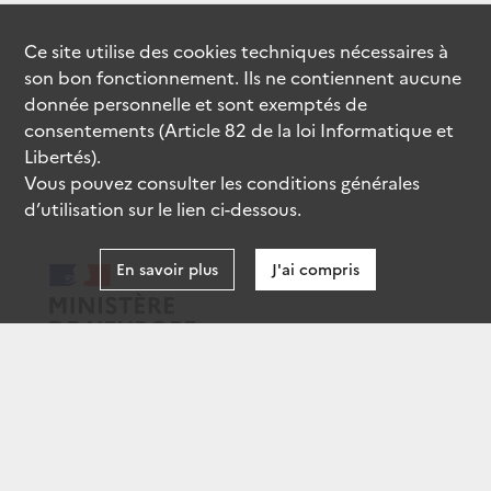
Ce site utilise des
cookies
techniques nécessaires à
son bon fonctionnement. Ils ne contiennent aucune
donnée personnelle et sont exemptés de
consentements (Article 82 de la loi Informatique et
Libertés).
Vous pouvez consulter les conditions générales
d’utilisation sur le lien ci-dessous.
En savoir plus
J'ai compris
data.gouv.fr
gouvernement.fr
legifrance.gouv.fr
service-public.fr