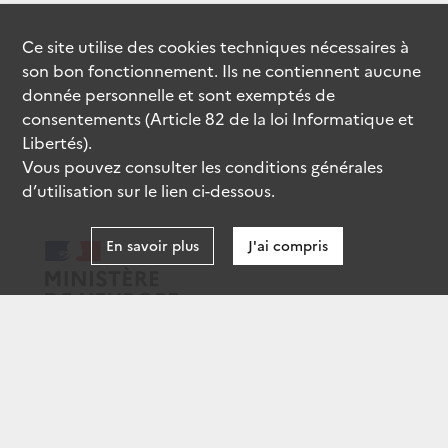
Ce site utilise des
cookies
techniques nécessaires à
son bon fonctionnement. Ils ne contiennent aucune
donnée personnelle et sont exemptés de
consentements (Article 82 de la loi Informatique et
Libertés).
Vous pouvez consulter les conditions générales
d’utilisation sur le lien ci-dessous.
En savoir plus
J'ai compris
data.gouv.fr
gouvernement.fr
legifrance.gouv.fr
service-public.fr