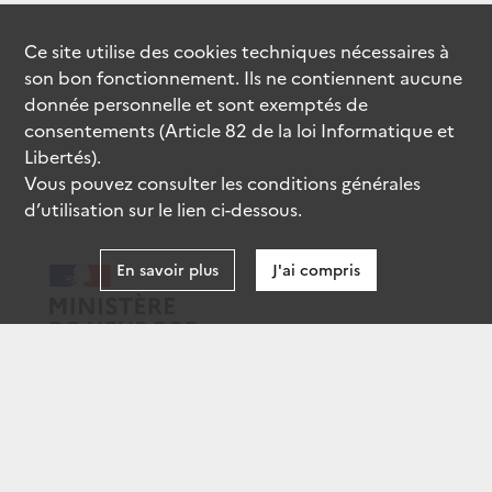
Ce site utilise des
cookies
techniques nécessaires à
son bon fonctionnement. Ils ne contiennent aucune
donnée personnelle et sont exemptés de
consentements (Article 82 de la loi Informatique et
Libertés).
Vous pouvez consulter les conditions générales
d’utilisation sur le lien ci-dessous.
En savoir plus
J'ai compris
data.gouv.fr
gouvernement.fr
legifrance.gouv.fr
service-public.fr