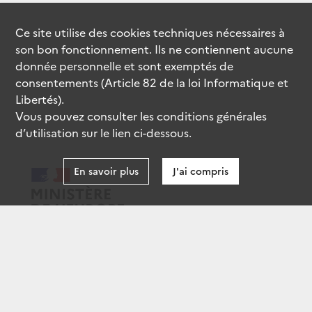
Ce site utilise des
cookies
techniques nécessaires à
son bon fonctionnement. Ils ne contiennent aucune
donnée personnelle et sont exemptés de
consentements (Article 82 de la loi Informatique et
Libertés).
Vous pouvez consulter les conditions générales
d’utilisation sur le lien ci-dessous.
En savoir plus
J'ai compris
data.gouv.fr
gouvernement.fr
legifrance.gouv.fr
service-public.fr