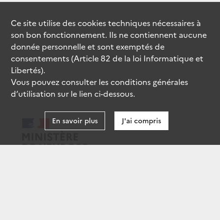
Ce site utilise des
cookies
techniques nécessaires à
son bon fonctionnement. Ils ne contiennent aucune
donnée personnelle et sont exemptés de
consentements (Article 82 de la loi Informatique et
Libertés).
Vous pouvez consulter les conditions générales
d’utilisation sur le lien ci-dessous.
En savoir plus
J'ai compris
data.gouv.fr
gouvernement.fr
legifrance.gouv.fr
service-public.fr