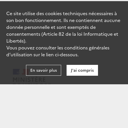
Ce site utilise des
cookies
techniques nécessaires à
son bon fonctionnement. Ils ne contiennent aucune
donnée personnelle et sont exemptés de
consentements (Article 82 de la loi Informatique et
Libertés).
Vous pouvez consulter les conditions générales
d’utilisation sur le lien ci-dessous.
En savoir plus
J'ai compris
data.gouv.fr
gouvernement.fr
legifrance.gouv.fr
service-public.fr