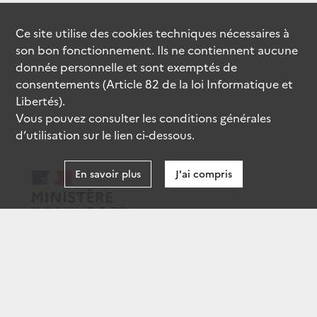
Ce site utilise des
cookies
techniques nécessaires à
son bon fonctionnement. Ils ne contiennent aucune
donnée personnelle et sont exemptés de
consentements (Article 82 de la loi Informatique et
Libertés).
Vous pouvez consulter les conditions générales
d’utilisation sur le lien ci-dessous.
En savoir plus
J'ai compris
data.gouv.fr
gouvernement.fr
legifrance.gouv.fr
service-public.fr