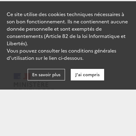
Ce site utilise des
cookies
techniques nécessaires à
son bon fonctionnement. Ils ne contiennent aucune
donnée personnelle et sont exemptés de
consentements (Article 82 de la loi Informatique et
Libertés).
Vous pouvez consulter les conditions générales
d’utilisation sur le lien ci-dessous.
En savoir plus
J'ai compris
data.gouv.fr
gouvernement.fr
legifrance.gouv.fr
service-public.fr