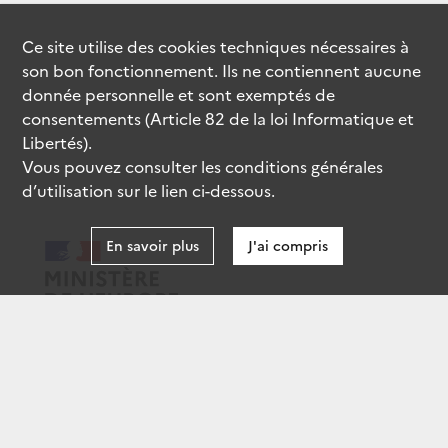
Ce site utilise des
cookies
techniques nécessaires à
son bon fonctionnement. Ils ne contiennent aucune
donnée personnelle et sont exemptés de
consentements (Article 82 de la loi Informatique et
Libertés).
Vous pouvez consulter les conditions générales
d’utilisation sur le lien ci-dessous.
En savoir plus
J'ai compris
data.gouv.fr
gouvernement.fr
legifrance.gouv.fr
service-public.fr