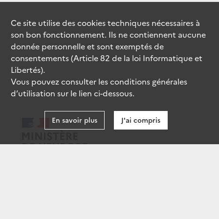
Ce site utilise des
cookies
techniques nécessaires à
son bon fonctionnement. Ils ne contiennent aucune
donnée personnelle et sont exemptés de
consentements (Article 82 de la loi Informatique et
Libertés).
Vous pouvez consulter les conditions générales
d’utilisation sur le lien ci-dessous.
En savoir plus
J'ai compris
data.gouv.fr
gouvernement.fr
legifrance.gouv.fr
service-public.fr