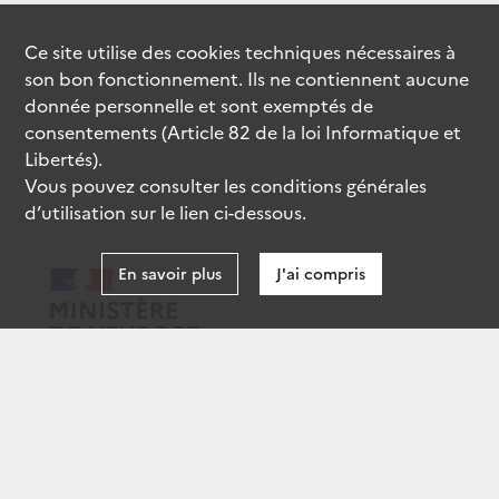
Ce site utilise des
cookies
techniques nécessaires à
son bon fonctionnement. Ils ne contiennent aucune
donnée personnelle et sont exemptés de
consentements (Article 82 de la loi Informatique et
Libertés).
Vous pouvez consulter les conditions générales
d’utilisation sur le lien ci-dessous.
En savoir plus
J'ai compris
data.gouv.fr
gouvernement.fr
legifrance.gouv.fr
service-public.fr