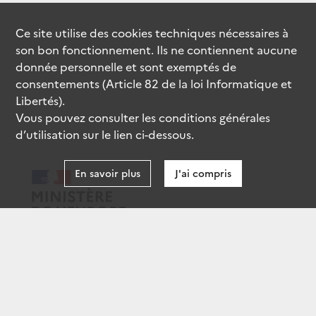
Ce site utilise des
cookies
techniques nécessaires à
son bon fonctionnement. Ils ne contiennent aucune
donnée personnelle et sont exemptés de
consentements (Article 82 de la loi Informatique et
Libertés).
Vous pouvez consulter les conditions générales
d’utilisation sur le lien ci-dessous.
En savoir plus
J'ai compris
data.gouv.fr
gouvernement.fr
legifrance.gouv.fr
service-public.fr