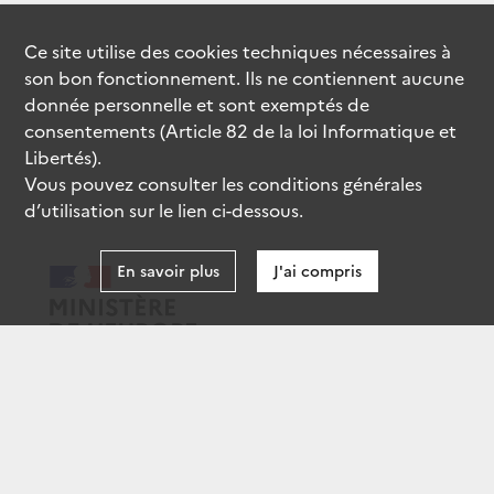
Ce site utilise des
cookies
techniques nécessaires à
son bon fonctionnement. Ils ne contiennent aucune
donnée personnelle et sont exemptés de
consentements (Article 82 de la loi Informatique et
Libertés).
Vous pouvez consulter les conditions générales
d’utilisation sur le lien ci-dessous.
En savoir plus
J'ai compris
data.gouv.fr
gouvernement.fr
legifrance.gouv.fr
service-public.fr