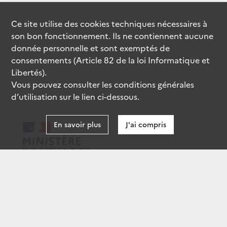
Ce site utilise des
cookies
techniques nécessaires à
son bon fonctionnement. Ils ne contiennent aucune
donnée personnelle et sont exemptés de
consentements (Article 82 de la loi Informatique et
Libertés).
Vous pouvez consulter les conditions générales
d’utilisation sur le lien ci-dessous.
En savoir plus
J'ai compris
data.gouv.fr
gouvernement.fr
legifrance.gouv.fr
service-public.fr