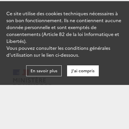
Ce site utilise des
cookies
techniques nécessaires à
son bon fonctionnement. Ils ne contiennent aucune
donnée personnelle et sont exemptés de
consentements (Article 82 de la loi Informatique et
Libertés).
Vous pouvez consulter les conditions générales
d’utilisation sur le lien ci-dessous.
En savoir plus
J'ai compris
data.gouv.fr
gouvernement.fr
legifrance.gouv.fr
service-public.fr