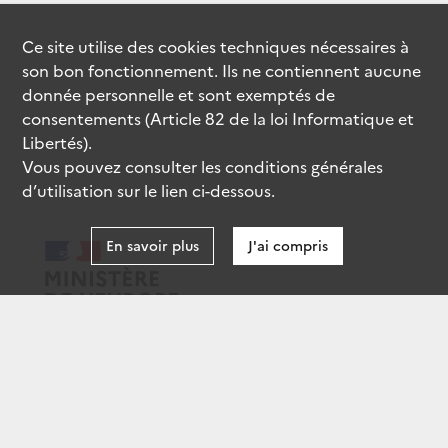
Ce site utilise des
cookies
techniques nécessaires à
son bon fonctionnement. Ils ne contiennent aucune
donnée personnelle et sont exemptés de
consentements (Article 82 de la loi Informatique et
Libertés).
Vous pouvez consulter les conditions générales
d’utilisation sur le lien ci-dessous.
En savoir plus
J'ai compris
data.gouv.fr
gouvernement.fr
legifrance.gouv.fr
service-public.fr