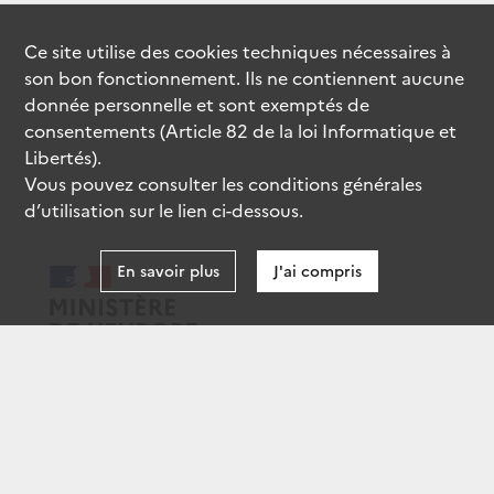
Ce site utilise des
cookies
techniques nécessaires à
son bon fonctionnement. Ils ne contiennent aucune
donnée personnelle et sont exemptés de
consentements (Article 82 de la loi Informatique et
Libertés).
Vous pouvez consulter les conditions générales
d’utilisation sur le lien ci-dessous.
En savoir plus
J'ai compris
data.gouv.fr
gouvernement.fr
legifrance.gouv.fr
service-public.fr