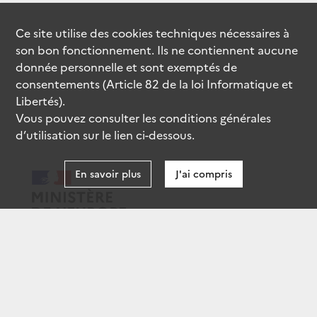
Ce site utilise des
cookies
techniques nécessaires à
son bon fonctionnement. Ils ne contiennent aucune
donnée personnelle et sont exemptés de
consentements (Article 82 de la loi Informatique et
Libertés).
Vous pouvez consulter les conditions générales
d’utilisation sur le lien ci-dessous.
En savoir plus
J'ai compris
data.gouv.fr
gouvernement.fr
legifrance.gouv.fr
service-public.fr