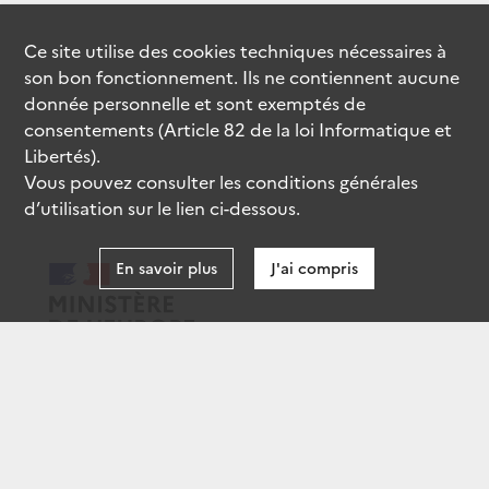
Ce site utilise des
cookies
techniques nécessaires à
son bon fonctionnement. Ils ne contiennent aucune
donnée personnelle et sont exemptés de
consentements (Article 82 de la loi Informatique et
Libertés).
Vous pouvez consulter les conditions générales
d’utilisation sur le lien ci-dessous.
En savoir plus
J'ai compris
data.gouv.fr
gouvernement.fr
legifrance.gouv.fr
service-public.fr