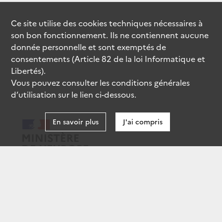
Ce site utilise des
cookies
techniques nécessaires à
son bon fonctionnement. Ils ne contiennent aucune
donnée personnelle et sont exemptés de
consentements (Article 82 de la loi Informatique et
Libertés).
Vous pouvez consulter les conditions générales
d’utilisation sur le lien ci-dessous.
En savoir plus
J'ai compris
data.gouv.fr
gouvernement.fr
legifrance.gouv.fr
service-public.fr