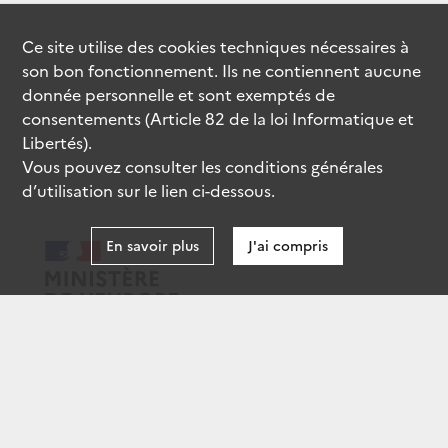
Ce site utilise des
cookies
techniques nécessaires à
son bon fonctionnement. Ils ne contiennent aucune
donnée personnelle et sont exemptés de
consentements (Article 82 de la loi Informatique et
Libertés).
Vous pouvez consulter les conditions générales
d’utilisation sur le lien ci-dessous.
En savoir plus
J'ai compris
data.gouv.fr
gouvernement.fr
legifrance.gouv.fr
service-public.fr